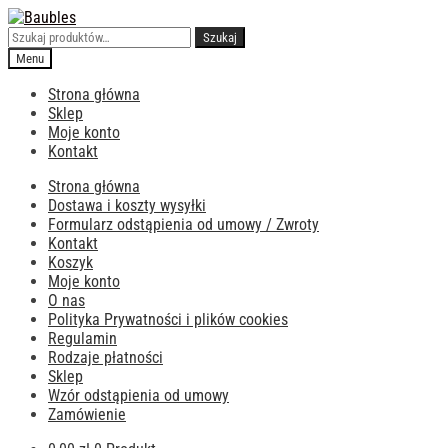
Przejdź
Przejdź
do
do
Szukaj:
Szukaj
nawigacji
treści
Menu
Strona główna
Sklep
Moje konto
Kontakt
Strona główna
Dostawa i koszty wysyłki
Formularz odstąpienia od umowy / Zwroty
Kontakt
Koszyk
Moje konto
O nas
Polityka Prywatności i plików cookies
Regulamin
Rodzaje płatności
Sklep
Wzór odstąpienia od umowy
Zamówienie