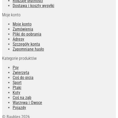
Rodzaje płatności
Dostawa i koszty wysyłki
Moje konto
Moje konto
Zamówienia
Pliki do pobrania
Adresy
Szczegóły konta
Zapomniane hasło
Kategorie produktów
Psy
Zwierzęta
Coś do picia
Sport
Ptaki
Koty
Coś na ząb
Warzywa i Owoce
Pojazdy
© Baubles 2026