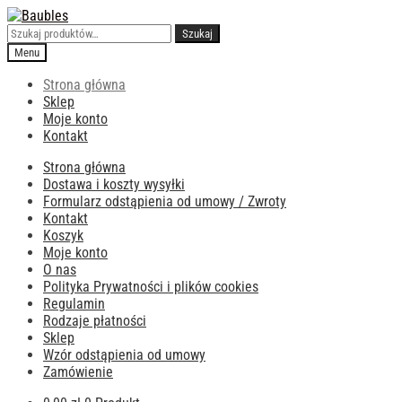
Przejdź
Przejdź
do
do
Szukaj:
Szukaj
nawigacji
treści
Menu
Strona główna
Sklep
Moje konto
Kontakt
Strona główna
Dostawa i koszty wysyłki
Formularz odstąpienia od umowy / Zwroty
Kontakt
Koszyk
Moje konto
O nas
Polityka Prywatności i plików cookies
Regulamin
Rodzaje płatności
Sklep
Wzór odstąpienia od umowy
Zamówienie