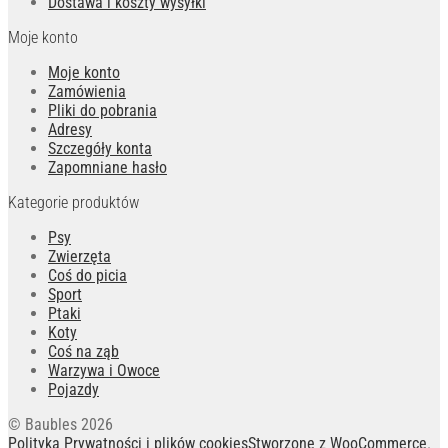
Dostawa i koszty wysyłki
Moje konto
Moje konto
Zamówienia
Pliki do pobrania
Adresy
Szczegóły konta
Zapomniane hasło
Kategorie produktów
Psy
Zwierzęta
Coś do picia
Sport
Ptaki
Koty
Coś na ząb
Warzywa i Owoce
Pojazdy
© Baubles 2026
Polityka Prywatności i plików cookies
Stworzone z WooCommerce
.