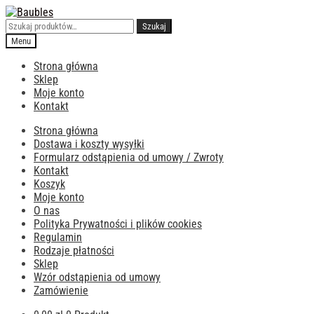
Przejdź
Przejdź
do
do
Szukaj:
Szukaj
nawigacji
treści
Menu
Strona główna
Sklep
Moje konto
Kontakt
Strona główna
Dostawa i koszty wysyłki
Formularz odstąpienia od umowy / Zwroty
Kontakt
Koszyk
Moje konto
O nas
Polityka Prywatności i plików cookies
Regulamin
Rodzaje płatności
Sklep
Wzór odstąpienia od umowy
Zamówienie