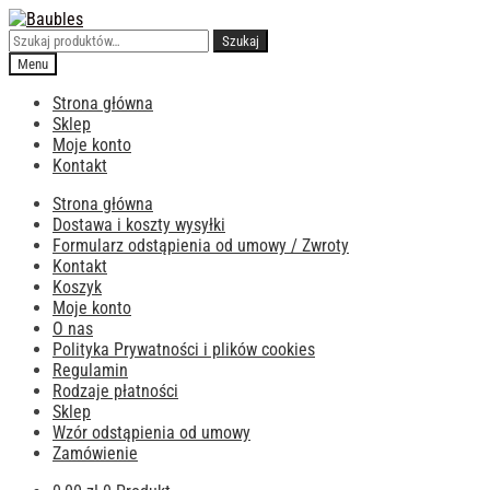
Przejdź
Przejdź
do
do
Szukaj:
Szukaj
nawigacji
treści
Menu
Strona główna
Sklep
Moje konto
Kontakt
Strona główna
Dostawa i koszty wysyłki
Formularz odstąpienia od umowy / Zwroty
Kontakt
Koszyk
Moje konto
O nas
Polityka Prywatności i plików cookies
Regulamin
Rodzaje płatności
Sklep
Wzór odstąpienia od umowy
Zamówienie