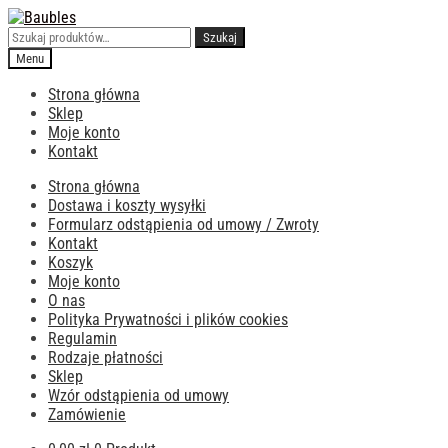
Przejdź
Przejdź
do
do
Szukaj:
Szukaj
nawigacji
treści
Menu
Strona główna
Sklep
Moje konto
Kontakt
Strona główna
Dostawa i koszty wysyłki
Formularz odstąpienia od umowy / Zwroty
Kontakt
Koszyk
Moje konto
O nas
Polityka Prywatności i plików cookies
Regulamin
Rodzaje płatności
Sklep
Wzór odstąpienia od umowy
Zamówienie