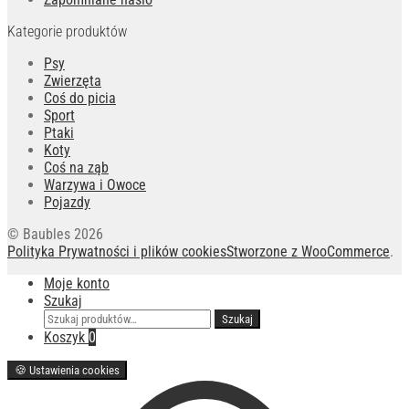
Kategorie produktów
Psy
Zwierzęta
Coś do picia
Sport
Ptaki
Koty
Coś na ząb
Warzywa i Owoce
Pojazdy
© Baubles 2026
Polityka Prywatności i plików cookies
Stworzone z WooCommerce
.
Moje konto
Szukaj
Szukaj:
Szukaj
Koszyk
0
🍪
Ustawienia cookies