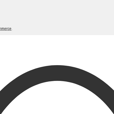
mmerce
.