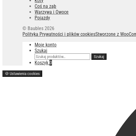
Koty
Coś na ząb
Warzywa i Owoce
Pojazdy
© Baubles 2026
Polityka Prywatności i plików cookies
Stworzone z WooCo
Moje konto
Szukaj
Szukaj:
Szukaj
Koszyk
0
🍪
Ustawienia cookies