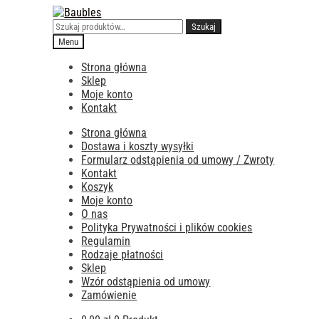
Przejdź
Przejdź
do
do
Szukaj:
Szukaj
nawigacji
treści
Menu
Strona główna
Sklep
Moje konto
Kontakt
Strona główna
Dostawa i koszty wysyłki
Formularz odstąpienia od umowy / Zwroty
Kontakt
Koszyk
Moje konto
O nas
Polityka Prywatności i plików cookies
Regulamin
Rodzaje płatności
Sklep
Wzór odstąpienia od umowy
Zamówienie