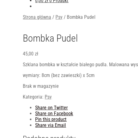
0,00
zł
0 Produkt
Strona główna
/
Psy
/
Bombka Pudel
Bombka Pudel
45,00
zł
Szklana bombka w kształcie białego pudla. Malowana wyso
wymiary: 8cm (bez zawieszki) x 5cm
Brak w magazynie
Kategoria:
Psy
Share on Twitter
Share on Facebook
Pin this product
Share via Email