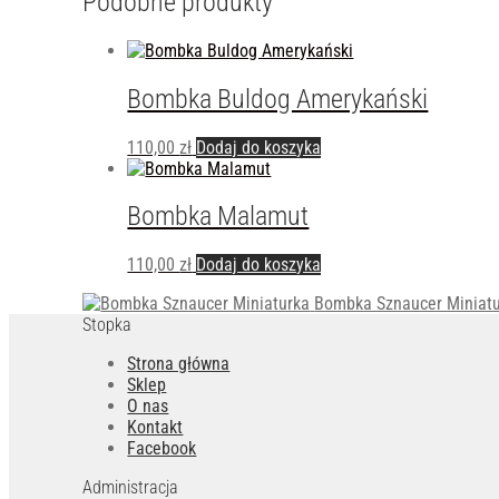
Podobne produkty
Bombka Buldog Amerykański
110,00
zł
Dodaj do koszyka
Bombka Malamut
110,00
zł
Dodaj do koszyka
Bombka Sznaucer Miniat
Stopka
Strona główna
Sklep
O nas
Kontakt
Facebook
Administracja