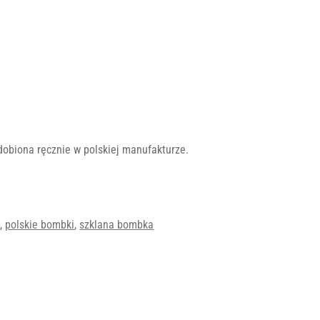
dobiona ręcznie w polskiej manufakturze.
k
,
polskie bombki
,
szklana bombka