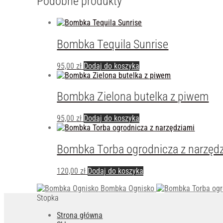
Podobne produkty
Bombka Tequila Sunrise
95,00
zł
Dodaj do koszyka
Bombka Zielona butelka z piwem
95,00
zł
Dodaj do koszyka
Bombka Torba ogrodnicza z narzęd
120,00
zł
Dodaj do koszyka
Bombka Ognisko
Stopka
Strona główna