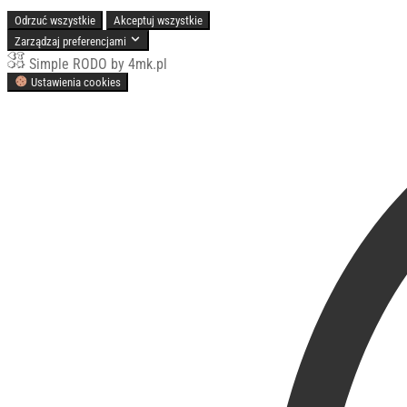
Odrzuć wszystkie
Akceptuj wszystkie
Zarządzaj preferencjami
Simple RODO by 4mk.pl
Ustawienia cookies