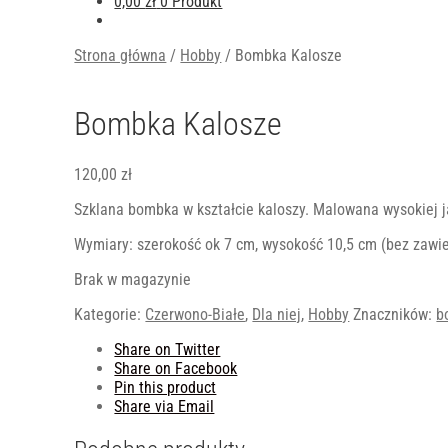
0,00
zł
0 Produkt
Strona główna
/
Hobby
/
Bombka Kalosze
Bombka Kalosze
120,00
zł
Szklana bombka w kształcie kaloszy. Malowana wysokiej j
Wymiary: szerokość ok 7 cm, wysokość 10,5 cm (bez zawie
Brak w magazynie
Kategorie:
Czerwono-Białe
,
Dla niej
,
Hobby
Znaczników:
b
Share on Twitter
Share on Facebook
Pin this product
Share via Email