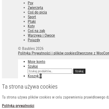
Psy
Zwierzęta
Coś do picia
Sport
Ptaki
Koty
Coś na ząb
Warzywa i Owoce
Pojazdy
© Baubles 2026
Polityka Prywatności i plików cookies
Stworzone z WooCo
Moje konto
Szukaj
Szukaj:
Szukaj
Koszyk
0
Ta strona używa cookies
Ta strona używa plików cookies w celu zapewnienia prawidłowego dzia
Polityka prywatności