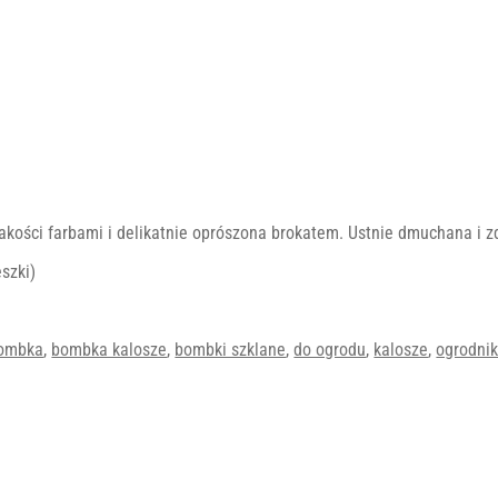
akości farbami i delikatnie oprószona brokatem. Ustnie dmuchana i z
szki)
ombka
,
bombka kalosze
,
bombki szklane
,
do ogrodu
,
kalosze
,
ogrodni