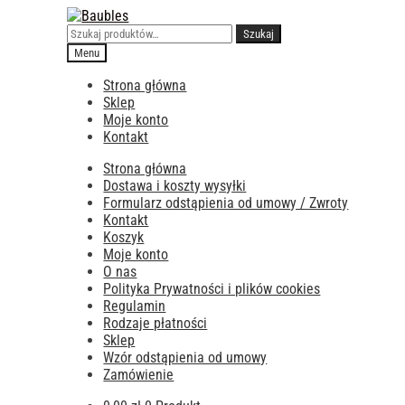
Przejdź
Przejdź
do
do
Szukaj:
Szukaj
nawigacji
treści
Menu
Strona główna
Sklep
Moje konto
Kontakt
Strona główna
Dostawa i koszty wysyłki
Formularz odstąpienia od umowy / Zwroty
Kontakt
Koszyk
Moje konto
O nas
Polityka Prywatności i plików cookies
Regulamin
Rodzaje płatności
Sklep
Wzór odstąpienia od umowy
Zamówienie