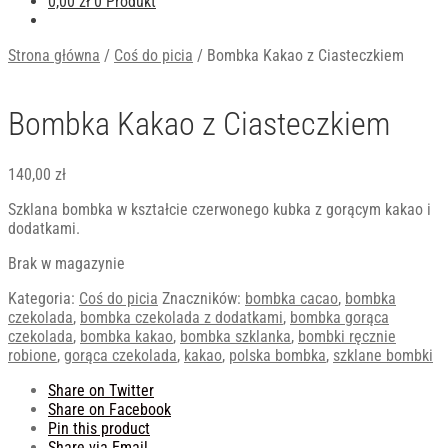
0,00
zł
0 Produkt
Strona główna
/
Coś do picia
/
Bombka Kakao z Ciasteczkiem
Bombka Kakao z Ciasteczkiem
140,00
zł
Szklana bombka w kształcie czerwonego kubka z gorącym kakao i
dodatkami.
Brak w magazynie
Kategoria:
Coś do picia
Znaczników:
bombka cacao
,
bombka
czekolada
,
bombka czekolada z dodatkami
,
bombka gorąca
czekolada
,
bombka kakao
,
bombka szklanka
,
bombki ręcznie
robione
,
gorąca czekolada
,
kakao
,
polska bombka
,
szklane bombki
Share on Twitter
Share on Facebook
Pin this product
Share via Email