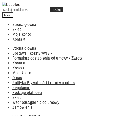
Przejdź
Przejdź
do
do
Szukaj:
Szukaj
nawigacji
treści
Menu
Strona główna
Sklep
Moje konto
Kontakt
Strona główna
Dostawa i koszty wysyłki
Formularz odstąpienia od umowy / Zwroty
Kontakt
Koszyk
Moje konto
O nas
Polityka Prywatności i plików cookies
Regulamin
Rodzaje płatności
Sklep
Wzór odstąpienia od umowy
Zamówienie