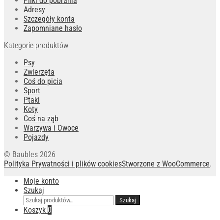
Pliki do pobrania
Adresy
Szczegóły konta
Zapomniane hasło
Kategorie produktów
Psy
Zwierzęta
Coś do picia
Sport
Ptaki
Koty
Coś na ząb
Warzywa i Owoce
Pojazdy
© Baubles 2026
Polityka Prywatności i plików cookies
Stworzone z WooCommerce
.
Moje konto
Szukaj
Szukaj:
Szukaj
Koszyk
0