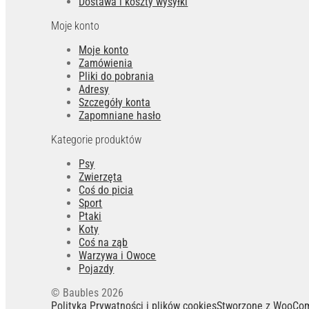
Dostawa i koszty wysyłki
Moje konto
Moje konto
Zamówienia
Pliki do pobrania
Adresy
Szczegóły konta
Zapomniane hasło
Kategorie produktów
Psy
Zwierzęta
Coś do picia
Sport
Ptaki
Koty
Coś na ząb
Warzywa i Owoce
Pojazdy
© Baubles 2026
Polityka Prywatności i plików cookies
Stworzone z WooCo