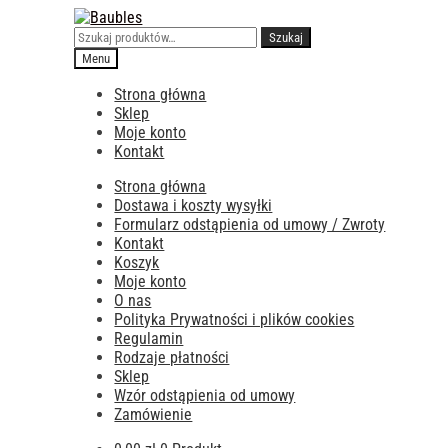
Przejdź
Przejdź
do
do
Szukaj:
Szukaj
nawigacji
treści
Menu
Strona główna
Sklep
Moje konto
Kontakt
Strona główna
Dostawa i koszty wysyłki
Formularz odstąpienia od umowy / Zwroty
Kontakt
Koszyk
Moje konto
O nas
Polityka Prywatności i plików cookies
Regulamin
Rodzaje płatności
Sklep
Wzór odstąpienia od umowy
Zamówienie